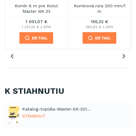
 mm/1
Komínová strieška 150 mm
Komínová strieška 200 
64,70 €
103,51 €
79,58 € s DPH
127,31 € s DPH
DETAIL
DETAIL
K STIAHNUTIU
Katalog-topidla-Master-SK-2012 (PDF)
STÁHNOUT