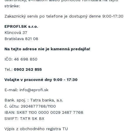
stránke:
Zakaznický servis po telefone je dostupný denne 9:00-17:30
EPROFI.SK s.r.o.
Klincová 37
Bratislava 821 08
Na tejto adrese nie je kamenná predajňa!
IČO: 46 698 850
Tel.:
0902 262 855
Volajte v pracovné dny 9:00 - 17:30
E-mail:
info@eprofi.sk
Bank. spoj. : Tatra banka, a.s.
č. účtu: 2924877768/1100
IBAN: SK87 1100 0000 0029 2487 7768
SWIFT: TATR SK BX
Výpis z obchodného registra
TU