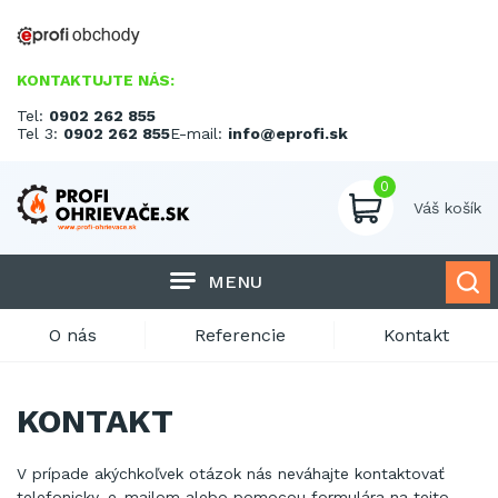
KONTAKTUJTE NÁS:
Tel:
0902 262 855
Tel 3:
0902 262 855
E-mail:
info@eprofi.sk
0
Váš košík
MENU
O nás
Referencie
Kontakt
KONTAKT
V prípade akýchkoľvek otázok nás neváhajte kontaktovať
telefonicky, e-mailom alebo pomocou formulára na tejto