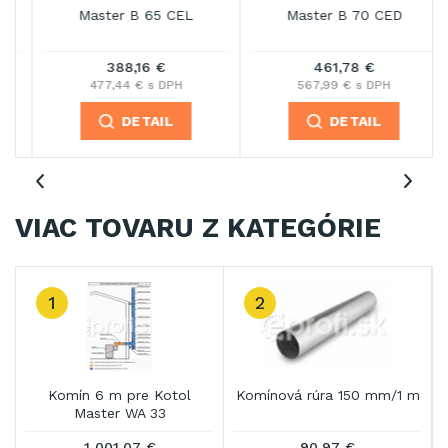
Master B 65 CEL
Master B 70 CED
388,16 €
461,78 €
477,44 € s DPH
567,99 € s DPH
DETAIL
DETAIL
VIAC TOVARU Z KATEGÓRIE
3
 m
Komínová rúra 200 mm/1
Komínová strieška 150 mm
m
155,22 €
64,70 €