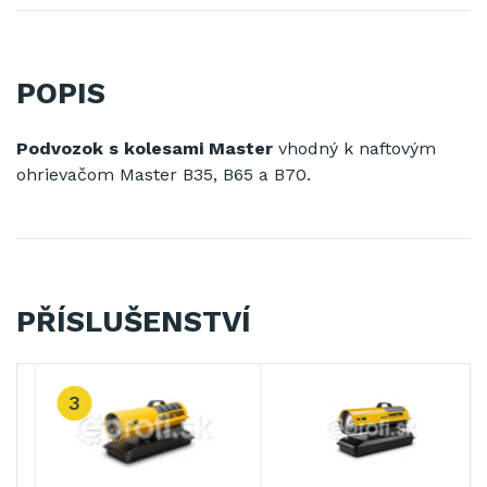
POPIS
Podvozok s kolesami Master
vhodný k naftovým
ohrievačom Master B35, B65 a B70.
PŘÍSLUŠENSTVÍ
3