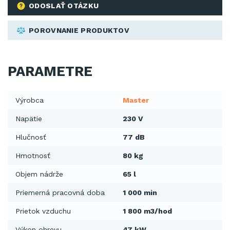
ODOSLAŤ OTÁZKU
POROVNANIE PRODUKTOV
PARAMETRE
Výrobca
Master
Napätie
230 V
Hlučnosť
77 dB
Hmotnosť
80 kg
Objem nádrže
65 l
Priemerná pracovná doba
1 000 min
Prietok vzduchu
1 800 m3/hod
Výkon ohrevu
47 kW