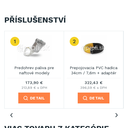
PŘÍSLUŠENSTVÍ
1
2
Predohrev paliva pre
Prepojovacia PVC hadica
naftové modely
34cm / 7,6m + adaptér
173,90 €
322,43 €
213,89 € s DPH
396,59 € s DPH
DETAIL
DETAIL