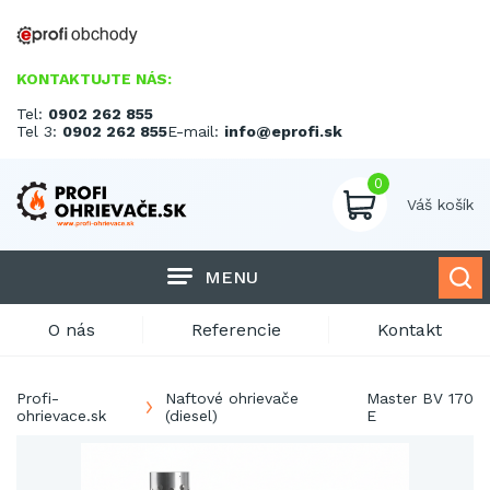
KONTAKTUJTE NÁS:
Tel:
0902 262 855
Tel 3:
0902 262 855
E-mail:
info@eprofi.sk
0
Váš košík
MENU
O nás
Referencie
Kontakt
Profi-
Naftové ohrievače
Master BV 170
ohrievace.sk
(diesel)
E