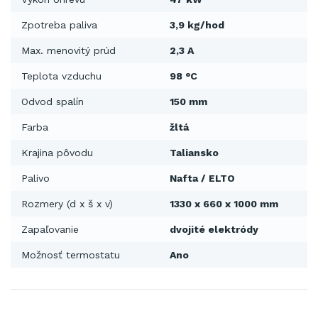
Zpotreba paliva
3,9 kg/hod
Max. menovitý prúd
2,3 A
Teplota vzduchu
98 °C
Odvod spalín
150 mm
Farba
žltá
Krajina pôvodu
Taliansko
Palivo
Nafta / ELTO
Rozmery (d x š x v)
1330 x 660 x 1000 mm
Zapaľovanie
dvojité elektródy
Možnosť termostatu
Ano