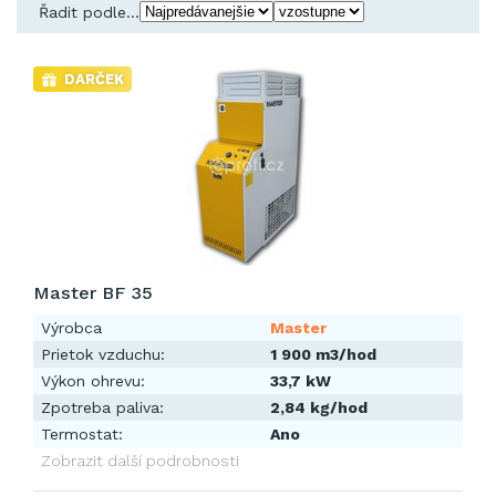
Řadit podle...
DARČEK
Master BF 35
Výrobca
Master
Prietok vzduchu:
1 900 m3/hod
Výkon ohrevu:
33,7 kW
Zpotreba paliva:
2,84 kg/hod
Termostat:
Ano
Zobrazit další podrobnosti