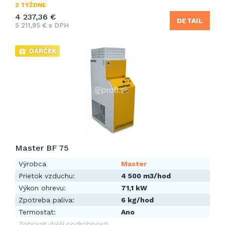
2 TÝŽDNE
4 237,36 €
DETAIL
5 211,95 € s DPH
DARČEK
Master BF 75
Výrobca
Master
Prietok vzduchu:
4 500 m3/hod
Výkon ohrevu:
71,1 kW
Zpotreba paliva:
6 kg/hod
Termostat:
Ano
Zobrazit další podrobnosti