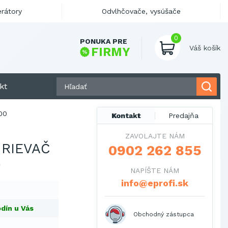
erátory
Odvlhčovače, vysúšače
0
PONUKA PRE
Váš košík
FIRMY
kt
00
Kontakt
Predajňa
ZAVOLAJTE NÁM
HRIEVAČ
0902 262 855
0
NAPÍŠTE NÁM
info@eprofi.sk
dín u Vás
Obchodný zástupca