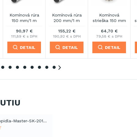
Komínová
Napájací kábel 10
Napájací kábel 10
N
strieška 200 mm
m
m
103,51 €
408,37 €
102,63 €
127,31 € s DPH
502,30 € s DPH
126,24 € s DPH
DETAIL
DETAIL
DETAIL
NUTIU
Katalog-topidla-Master-SK-2012 (PDF)
T