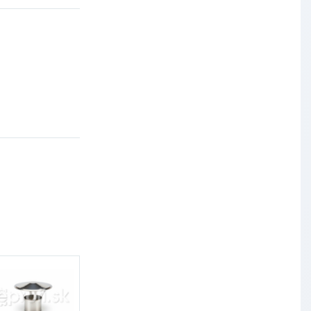
Výskumný ústav chemických
vlákien, a.s.
OBAL-SERVIS, a.s. Košice
Prievidzské pekárne a cukrárne
a.s.
Slovenské elektrárne, a.s.
Dopravný podnik Bratislava, a.s.
Ministerstvo obrany SR
Východoslovenská distribučná,
a.s.
SCHINDLER ESKALÁTORY, s.r.o.
Metrostav Slovakia a.s.
Tatry Mountains Resorts, a.s.
Výskumný ústav chemických
vlákien, a.s.
OBAL-SERVIS, a.s. Košice
Prievidzské pekárne a cukrárne
a.s.