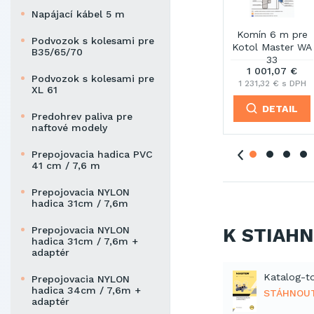
Napájací kábel 5 m
pre
Komínová rúra
Komínová rúra
Komínová
Podvozok s kolesami pre
r WA
150 mm/1 m
200 mm/1 m
strieška 150 mm
B35/65/70
€
90,97 €
155,22 €
64,70 €
Podvozok s kolesami pre
 DPH
111,89 € s DPH
190,92 € s DPH
79,58 € s DPH
XL 61
L
DETAIL
DETAIL
DETAIL
Predohrev paliva pre
naftové modely
Prepojovacia hadica PVC
41 cm / 7,6 m
Prepojovacia NYLON
hadica 31cm / 7,6m
K STIAH
Prepojovacia NYLON
hadica 31cm / 7,6m +
adaptér
Prepojovacia NYLON
hadica 34cm / 7,6m +
STÁHNOU
adaptér