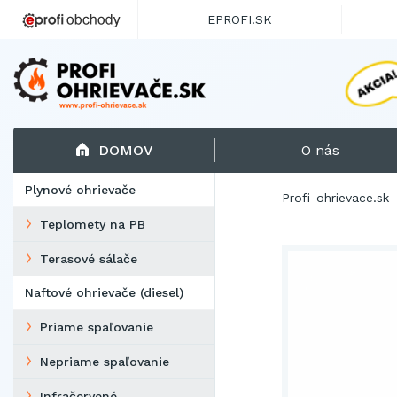
EPROFI.SK
DOMOV
O nás
Plynové ohrievače
Profi-ohrievace.sk
Teplomety na PB
Terasové sálače
Naftové ohrievače (diesel)
Priame spaľovanie
Nepriame spaľovanie
Infračervené