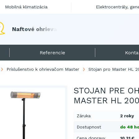
Mobilná klimatizácia
Elektrocentrály, gen
N
a
f
t
o
v
é
o
h
r
i
e
v
a
č
e
p
r
e
s
e
z
ó
n
u
2
0
1
8
/
1
9
s
k
l
a
d
Referencie
Konta
Príslušenstvo k ohrievačom Master
Stojan pro Master HL 2
STOJAN PRE O
MASTER HL 20
Záruka
2 roky
Dostupnost
do 48 ho
Cena dopravy
10,31 €