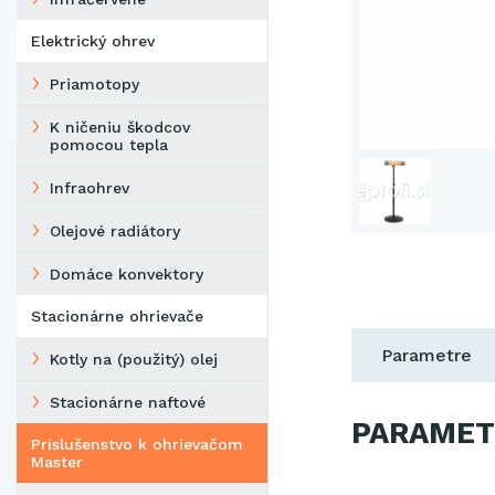
Elektrický ohrev
Priamotopy
K ničeniu škodcov
pomocou tepla
Infraohrev
Olejové radiátory
Domáce konvektory
Stacionárne ohrievače
Parametre
Kotly na (použitý) olej
Stacionárne naftové
PARAMET
Príslušenstvo k ohrievačom
Master