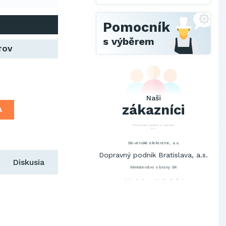
Pomocník
s výběrem
TOV
SCHINDLER ESKALÁTORY, s.r.o.
Metrostav Slovakia a.s.
Tatry Mountains Resorts, a.s.
Výskumný ústav chemických
vlákien, a.s.
Naši
zákazníci
OBAL-SERVIS, a.s. Košice
A
Prievidzské pekárne a cukrárne
a.s.
Slovenské elektrárne, a.s.
Dopravný podnik Bratislava, a.s.
Diskusia
Ministerstvo obrany SR
Východoslovenská distribučná,
a.s.
SCHINDLER ESKALÁTORY, s.r.o.
Metrostav Slovakia a.s.
Tatry Mountains Resorts, a.s.