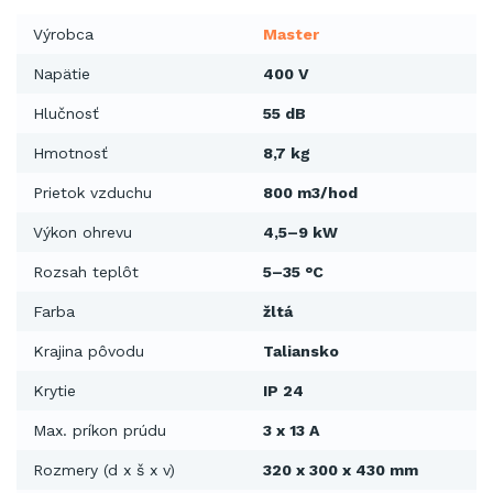
Výrobca
Master
Napätie
400 V
Hlučnosť
55 dB
Hmotnosť
8,7 kg
Prietok vzduchu
800 m3/hod
Výkon ohrevu
4,5–9 kW
Rozsah teplôt
5–35 °C
Farba
žltá
Krajina pôvodu
Taliansko
Krytie
IP 24
Max. príkon prúdu
3 x 13 A
Rozmery (d x š x v)
320 x 300 x 430 mm