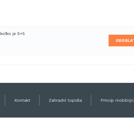
 koľko je 5+5
ODOSLA
Kontakt
Zahradní topidla
Princíp mobilných