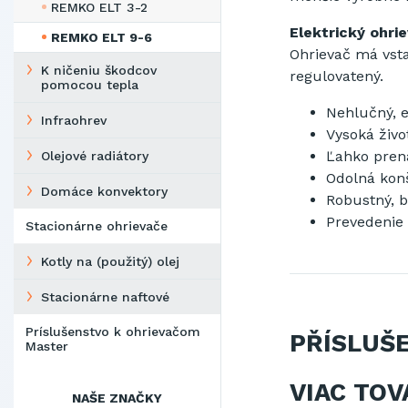
REMKO ELT 3-2
Elektrický ohri
REMKO ELT 9-6
Ohrievač
má vst
K ničeniu škodcov
regulovatený.
pomocou tepla
Nehlučný
,
Infraohrev
Vysoká
živo
Ľ
ahko pren
Olejové radiátory
Odolná
kon
Domáce konvektory
Robustný,
b
Prevedenie
Stacionárne ohrievače
Kotly na (použitý) olej
Stacionárne naftové
Príslušenstvo k ohrievačom
PŘÍSLUŠ
Master
VIAC TOV
NAŠE ZNAČKY