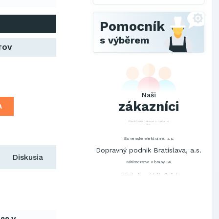
Pomocník
s výběrem
TOV
SCHINDLER ESKALÁTORY, s.r.o.
Metrostav Slovakia a.s.
Tatry Mountains Resorts, a.s.
Výskumný ústav chemických
vlákien, a.s.
Naši
zákazníci
A
OBAL-SERVIS, a.s. Košice
Prievidzské pekárne a cukrárne
a.s.
Slovenské elektrárne, a.s.
Dopravný podnik Bratislava, a.s.
Diskusia
Ministerstvo obrany SR
Východoslovenská distribučná,
a.s.
SCHINDLER ESKALÁTORY, s.r.o.
Metrostav Slovakia a.s.
Tatry Mountains Resorts, a.s.