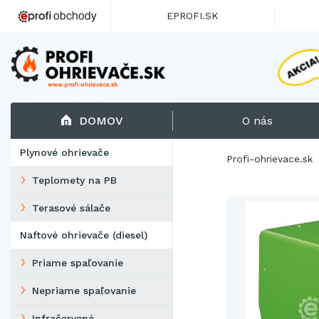
EPROFI.SK
DOMOV
O nás
Plynové ohrievače
Profi-ohrievace.sk
Teplomety na PB
Terasové sálače
Naftové ohrievače (diesel)
Priame spaľovanie
Nepriame spaľovanie
Infračervené