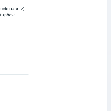
suvku
(
400
V
)
.
stupňovo