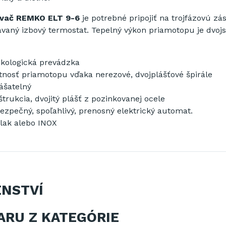
evač
REMKO
ELT
9-6
je potrebné pripojiť
na
trojfázovú
zá
avaný
izbový termostat
.
Tepelný
výkon
priamotopu
je
dvoj
ekologická prevádzka
tnosť
priamotopu
vďaka
nerezové,
dvojplášťové
špirále
ášatelný
štrukcia
, dvojitý
plášť
z
pozinkovanej
ocele
ezpečný,
spoľahlivý,
prenosný
elektrický
automat
.
lak alebo
INOX
ENSTVÍ
ARU Z KATEGÓRIE