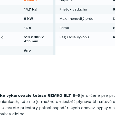
Remko
Napätie
4
14,7 kg
Prietok vzduchu
6
9 kW
Max. menovitý prúd
1
16 A
Farba
z
 v)
510 x 300 x
Regulácia výkonu
455 mm
Ano
cké
vykurovacie teleso
REMKO
ELT
9-6
je
určené pre
pr
mienkach
, kde nie je
možné
umiestniť
plynová
či
naftové 
o
uzavreté priestory
poľnohospodárskych
chovov
,
sýpky
s
o
haly
a
dielne
.