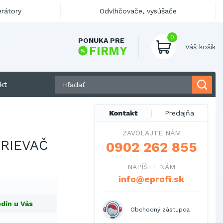
erátory
Odvlhčovače, vysúšače
0
PONUKA PRE
Váš košík
FIRMY
kt
Kontakt
Predajňa
ZAVOLAJTE NÁM
RIEVAČ
0902 262 855
NAPÍŠTE NÁM
info@eprofi.sk
dín u Vás
Obchodný zástupca