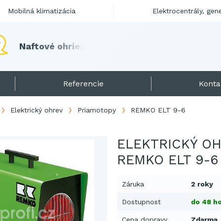
Mobilná klimatizácia
Elektrocentrály, gen
N
a
f
t
o
v
é
o
h
r
i
e
v
a
č
e
p
r
e
s
e
z
ó
n
u
2
0
1
8
/
1
9
s
k
l
a
Referencie
Konta
Elektrický ohrev
Priamotopy
REMKO ELT 9-6
ELEKTRICKÝ OH
REMKO ELT 9-6
Záruka
2 roky
Dostupnost
do 48 ho
Cena dopravy
Zdarma