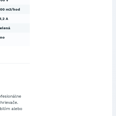
00 V
Výskumný ústav chemických
vlákien, a.s.
00 m3/hod
OBAL-SERVIS, a.s. Košice
3,2 A
Prievidzské pekárne a cukrárne
a.s.
elená
Slovenské elektrárne, a.s.
Ano
Dopravný podnik Bratislava, a.s.
Ministerstvo obrany SR
Východoslovenská distribučná,
a.s.
SCHINDLER ESKALÁTORY, s.r.o.
Metrostav Slovakia a.s.
Tatry Mountains Resorts, a.s.
Výskumný ústav chemických
vlákien, a.s.
OBAL-SERVIS, a.s. Košice
ofesionálne
Prievidzské pekárne a cukrárne
a.s.
ohrievače
.
bilím
alebo