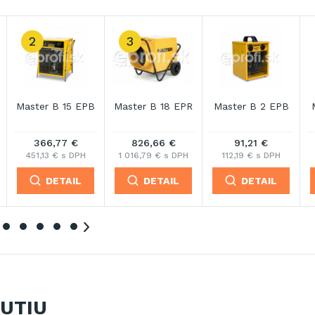
Master B 2 PTC
Master B 22 EPB
Master B 3 ECA
57,02 €
643,38 €
85,51 €
70,13 € s DPH
791,35 € s DPH
105,18 € s DPH
DETAIL
DETAIL
DETAIL
NUTIU