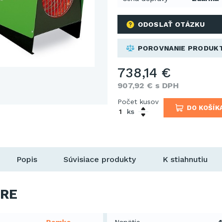
ODOSLAŤ OTÁZKU
POROVNANIE PRODUK
738,14 €
907,92 € s DPH
Počet kusov
DO KOŠÍK
ks
Popis
Súvisiace produkty
K stiahnutiu
RE