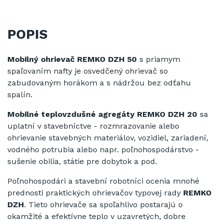
POPIS
Mobilný ohrievač REMKO DZH 50
s priamym
spaľovaním nafty je osvedčený ohrievač so
zabudovaným horákom a s nádržou bez odťahu
spalín.
Mobilné teplovzdušné agregáty REMKO DZH 20
sa
uplatní v stavebníctve - rozmrazovanie alebo
ohrievanie stavebných materiálov, vozidiel, zariadení,
vodného potrubia alebo napr. poľnohospodárstvo -
sušenie obilia, státie pre dobytok a pod.
Poľnohospodári a stavební robotníci ocenia mnohé
prednosti praktických ohrievačov typovej rady
REMKO
DZH
.
Tieto ohrievače sa spoľahlivo postarajú o
okamžité a efektívne teplo v uzavretých, dobre