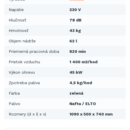
Napätie
230 V
Hlučnosť
78 dB
Hmotnosť
43 kg
Objem nádrže
62 l
Priemerná pracovná doba
820 min
Prietok vzduchu
1 400 m3/hod
Výkon ohrevu
45 kW
Zpotreba paliva
4,5 kg/hod
Farba
zelená
Palivo
Nafta / ELTO
Rozmery (d x š x v)
1090 x 500 x 740 mm