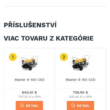
PŘÍSLUŠENSTVÍ
VIAC TOVARU Z KATEGÓRIE
2
3
Master B 150 CED
Master B 180
758,90 €
1 035,71 €
933,45 € s DPH
1 273,92 € s DPH
DETAIL
DETAIL