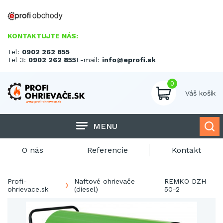
KONTAKTUJTE NÁS:
Tel:
0902 262 855
Tel 3:
0902 262 855
E-mail:
info@eprofi.sk
0
Váš košík
MENU
O nás
Referencie
Kontakt
Profi-
Naftové ohrievače
REMKO DZH
ohrievace.sk
(diesel)
50-2