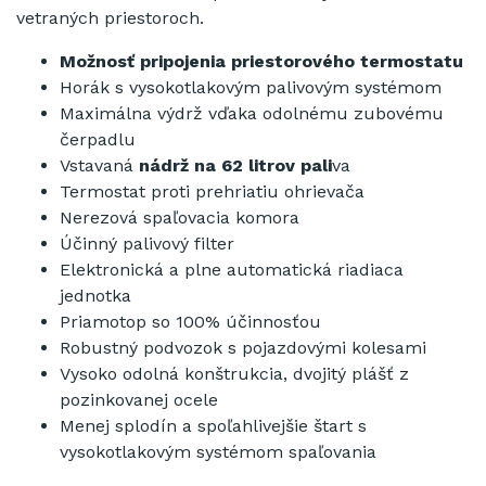
vetraných priestoroch.
Možnosť pripojenia priestorového termostatu
Horák s vysokotlakovým palivovým systémom
Maximálna výdrž vďaka odolnému zubovému
čerpadlu
Vstavaná
nádrž na 62 litrov pali
va
Termostat proti prehriatiu ohrievača
Nerezová spaľovacia komora
Účinný palivový filter
Elektronická a plne automatická riadiaca
jednotka
Priamotop so 100% účinnosťou
Robustný podvozok s pojazdovými kolesami
Vysoko odolná konštrukcia, dvojitý plášť z
pozinkovanej ocele
Menej splodín a spoľahlivejšie štart s
vysokotlakovým systémom spaľovania