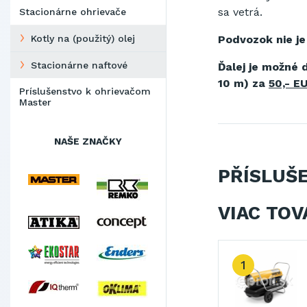
sa vetrá.
Stacionárne ohrievače
Podvozok nie je
Kotly na (použitý) olej
Stacionárne naftové
Ďalej je možné d
10 m) za
50,- E
Príslušenstvo k ohrievačom
Master
NAŠE ZNAČKY
PŘÍSLUŠ
VIAC TOV
2
3