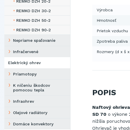
REMKO DZH 20-2
Výrobca
REMKO DZH 30-2
REMKO DZH 50-2
Hmotnosť
REMKO DZH 90-2
Prietok vzduchu
Nepriame spaľovanie
Zpotreba paliva
Infračervené
Rozmery (d x š x
Elektrický ohrev
Priamotopy
K ničeniu škodcov
pomocou tepla
POPIS
Infraohrev
Naftový ohriev
Olejové radiátory
SD 70
o výkone 
nižšia poruchov
Domáce konvektory
Ohrievač je vhod