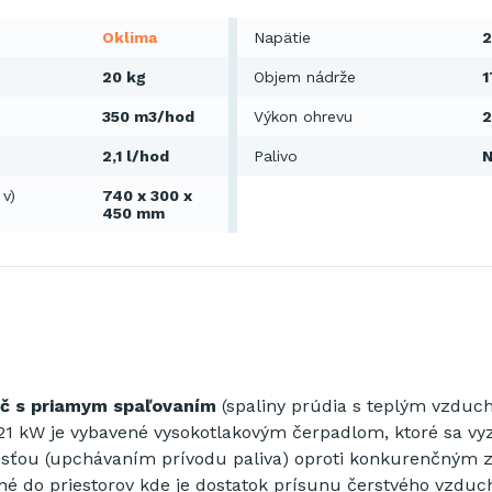
Oklima
Napätie
2
20 kg
Objem nádrže
1
350 m3/hod
Výkon ohrevu
2
2,1 l/hod
Palivo
N
 v)
740 x 300 x
450 mm
ač s priamym spaľovaním
(spaliny prúdia s teplým vzdu
21 kW je vybavené vysokotlakovým čerpadlom, ktoré sa vy
osťou (upchávaním prívodu paliva) oproti konkurenčným 
né do priestorov kde je dostatok prísunu čerstvého vzduc