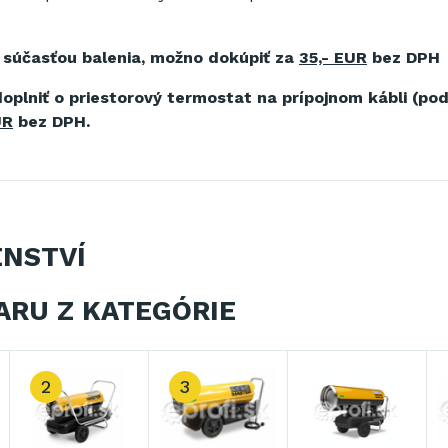
 súčasťou balenia, možno dokúpiť za
35,- EUR
bez DPH
oplniť o priestorový termostat na prípojnom kábli (podľ
UR
bez DPH.
ENSTVÍ
ARU Z KATEGÓRIE