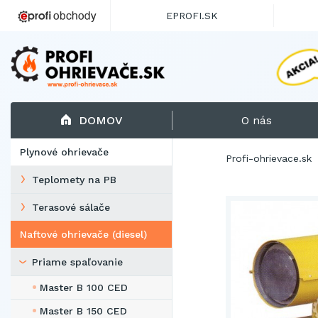
EPROFI.SK
DOMOV
O nás
Plynové ohrievače
Profi-ohrievace.sk
Teplomety na PB
Terasové sálače
Naftové ohrievače (diesel)
Priame spaľovanie
Master B 100 CED
Master B 150 CED