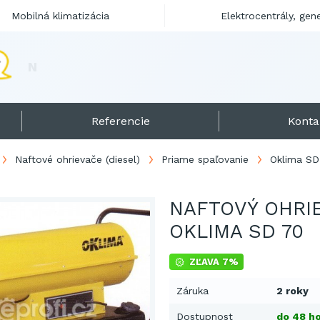
Mobilná klimatizácia
Elektrocentrály, gen
N
a
f
t
o
v
é
o
h
r
i
e
v
a
č
e
p
r
e
s
e
z
ó
Referencie
Konta
Naftové ohrievače (diesel)
Priame spaľovanie
Oklima SD
NAFTOVÝ OHRI
OKLIMA SD 70
ZĽAVA 7%
Záruka
2 roky
Dostupnost
do 48 ho