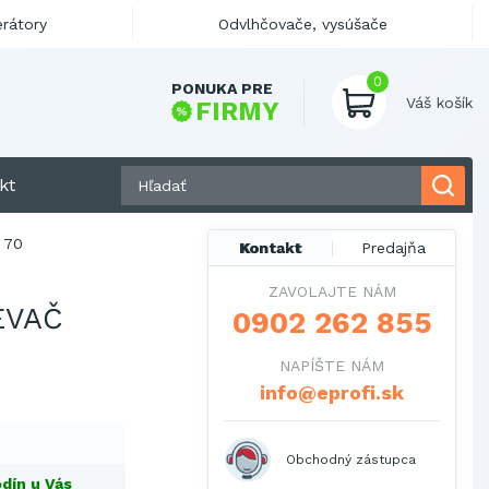
erátory
Odvlhčovače, vysúšače
0
PONUKA PRE
Váš košík
FIRMY
kt
 70
Kontakt
Predajňa
ZAVOLAJTE NÁM
EVAČ
0902 262 855
NAPÍŠTE NÁM
info@eprofi.sk
Obchodný zástupca
dín u Vás