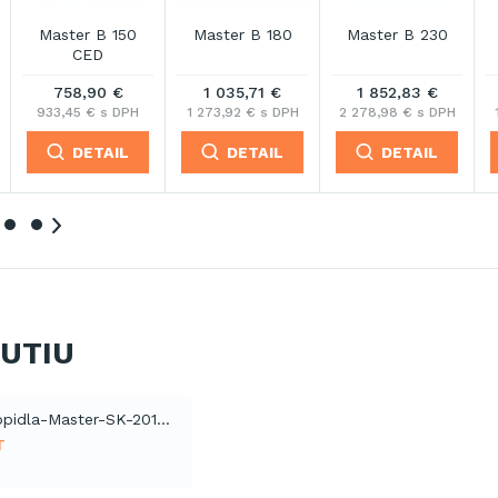
Master B 300
Master B 35 CED
Master B 35 CEL
CED
1 510,78 €
452,29 €
314,48 €
H
1 858,26 € s DPH
556,31 € s DPH
386,81 € s DPH
DETAIL
DETAIL
DETAIL
NUTIU
Katalog-topidla-Master-SK-2012 (PDF)
T