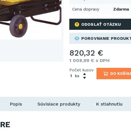
Cena dopravy
Zdarma
ODOSLAŤ OTÁZKU
POROVNANIE PRODUK
820,32 €
1 008,99 € s DPH
Počet kusov
DO KOŠÍK
ks
Popis
Súvisiace produkty
K stiahnutiu
RE