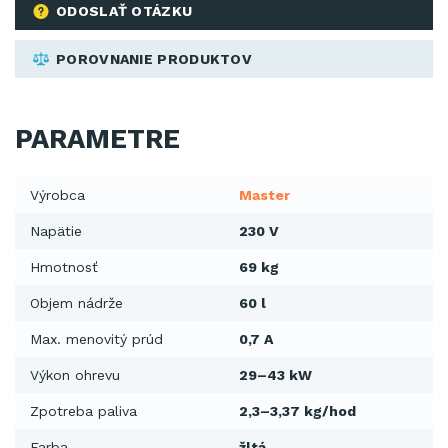
ODOSLAŤ OTÁZKU
POROVNANIE PRODUKTOV
PARAMETRE
Výrobca
Master
Napätie
230 V
Hmotnosť
69 kg
Objem nádrže
60 l
Max. menovitý prúd
0,7 A
Výkon ohrevu
29–43 kW
Zpotreba paliva
2,3–3,37 kg/hod
Farba
žltá