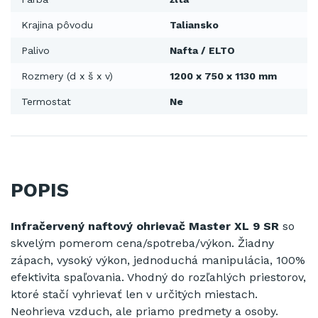
Krajina pôvodu
Taliansko
Palivo
Nafta / ELTO
Rozmery (d x š x v)
1200 x 750 x 1130 mm
Termostat
Ne
POPIS
Infračervený naftový ohrievač Master XL 9 SR
so
skvelým pomerom cena/spotreba/výkon. Žiadny
zápach, vysoký výkon, jednoduchá manipulácia, 100%
efektivita spaľovania. Vhodný do rozľahlých priestorov,
ktoré stačí vyhrievať len v určitých miestach.
Neohrieva vzduch, ale priamo predmety a osoby.