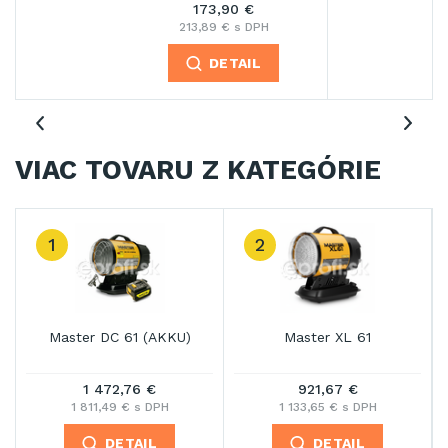
173,90 €
213,89 € s DPH
DETAIL
VIAC TOVARU Z KATEGÓRIE
3
Master XL 91
Oklima SX 180-1S
2 365,93 €
1 993,84 €
2 910,10 € s DPH
2 452,43 € s DPH
DETAIL
DETAIL