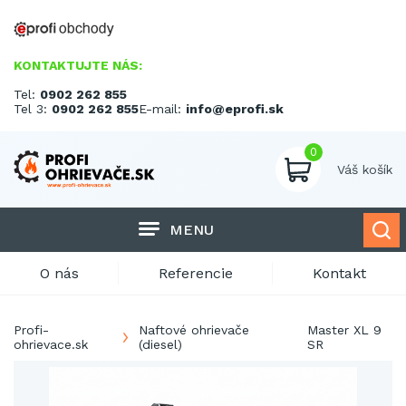
KONTAKTUJTE NÁS:
Tel:
0902 262 855
Tel 3:
0902 262 855
E-mail:
info@eprofi.sk
0
Váš košík
MENU
O nás
Referencie
Kontakt
Profi-
Naftové ohrievače
Master XL 9
ohrievace.sk
(diesel)
SR