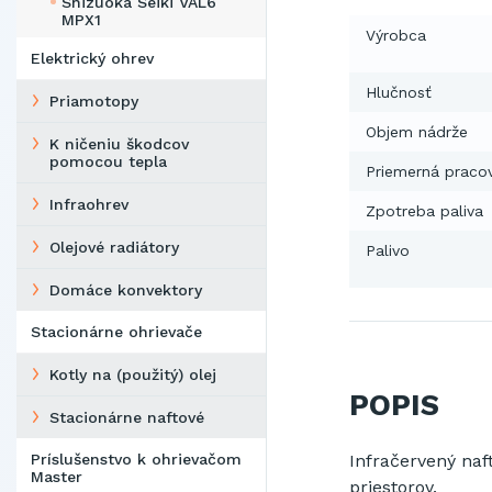
Shizuoka Seiki VAL6
MPX1
Výrobca
Elektrický ohrev
Hlučnosť
Priamotopy
Objem nádrže
K ničeniu škodcov
pomocou tepla
Priemerná praco
Infraohrev
Zpotreba paliva
Olejové radiátory
Palivo
Domáce konvektory
Stacionárne ohrievače
Kotly na (použitý) olej
POPIS
Stacionárne naftové
I
nfračervený naf
Príslušenstvo k ohrievačom
Master
priestorov
.