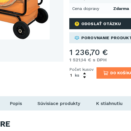
Cena dopravy
Zdarma
ODOSLAŤ OTÁZKU
POROVNANIE PRODUK
1 236,70 €
1 521,14 € s DPH
Počet kusov
DO KOŠÍK
ks
Popis
Súvisiace produkty
K stiahnutiu
RE