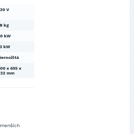
Výskumný ústav chemických
30 V
vlákien, a.s.
OBAL-SERVIS, a.s. Košice
8 kg
Prievidzské pekárne a cukrárne
a.s.
60 kW
Slovenské elektrárne, a.s.
Dopravný podnik Bratislava, a.s.
3 kW
Ministerstvo obrany SR
iernožltá
Východoslovenská distribučná,
a.s.
00 x 655 x
SCHINDLER ESKALÁTORY, s.r.o.
732 mm
Metrostav Slovakia a.s.
Tatry Mountains Resorts, a.s.
Výskumný ústav chemických
vlákien, a.s.
OBAL-SERVIS, a.s. Košice
Prievidzské pekárne a cukrárne
a.s.
menších