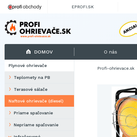
EPROFI.SK
DOMOV
O nás
Plynové ohrievače
Profi-ohrievace.sk
Teplomety na PB
Terasové sálače
Naftové ohrievače (diesel)
Priame spaľovanie
Nepriame spaľovanie
Infračervené