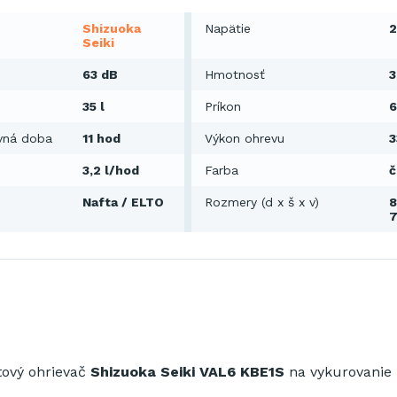
Shizuoka
Napätie
2
Seiki
63 dB
Hmotnosť
3
35 l
Príkon
vná doba
11 hod
Výkon ohrevu
3
3,2 l/hod
Farba
č
Nafta / ELTO
Rozmery (d x š x v)
8
tový ohrievač
Shizuoka
Seiki VAL6 KBE1S
na vykurovanie