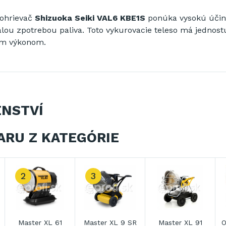
ohrievač
Shizuoka
Seiki VAL6 KBE1S
ponúka
vysokú úči
lou
z
potrebou
paliva
.
Toto
vykurovacie teleso
má
jednos
ým
výkonom
.
ENSTVÍ
ARU Z KATEGÓRIE
2
3
Master XL 61
Master XL 9 SR
Master XL 91
O