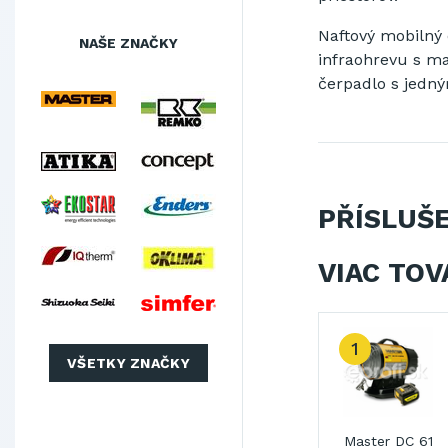
Naftový
mobilný
NAŠE ZNAČKY
infraohrevu
s
ma
čerpadlo
s jedn
PŘÍSLUŠ
VIAC TOV
1
VŠETKY ZNAČKY
iki
Shizuoka Seiki
Shizuoka Seiki
Master DC 61