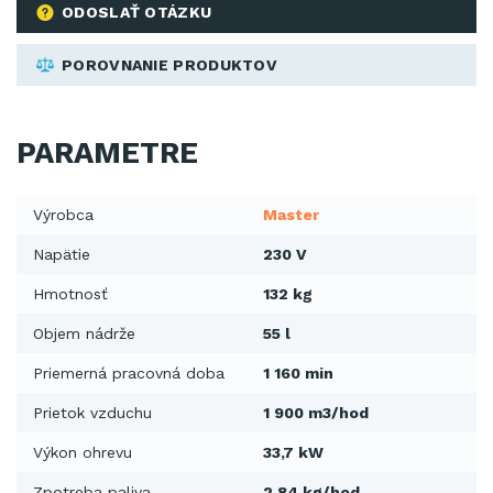
ODOSLAŤ OTÁZKU
POROVNANIE PRODUKTOV
PARAMETRE
Výrobca
Master
Napätie
230 V
Hmotnosť
132 kg
Objem nádrže
55 l
Priemerná pracovná doba
1 160 min
Prietok vzduchu
1 900 m3/hod
Výkon ohrevu
33,7 kW
Zpotreba paliva
2,84 kg/hod