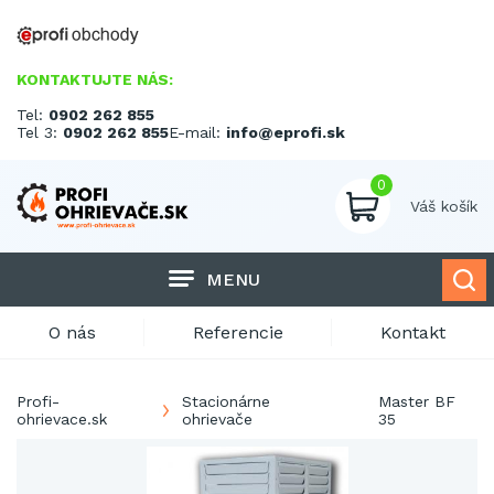
KONTAKTUJTE NÁS:
Tel:
0902 262 855
Tel 3:
0902 262 855
E-mail:
info@eprofi.sk
0
Váš košík
MENU
O nás
Referencie
Kontakt
Profi-
Stacionárne
Master BF
ohrievace.sk
ohrievače
35