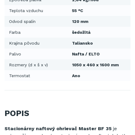
Teplota vzduchu
55 °C
Odvod spalín
120 mm
Farba
šedožltá
Krajina pôvodu
Taliansko
Palivo
Nafta / ELTO
Rozmery (d x š x v)
1050 x 460 x 1600 mm
Termostat
Ano
POPIS
Stacionárny naftový ohrievač Master BF 35
je