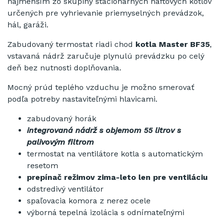
najmenším zo skupiny stacionárnych naftových kotlov
určených pre vyhrievanie priemyselných prevádzok,
hál, garáži.
Zabudovaný termostat riadi chod
kotla Master BF35
,
vstavaná nádrž zaručuje plynulú prevádzku po celý
deň bez nutnosti doplňovania.
Mocný prúd teplého vzduchu je možno smerovať
podľa potreby nastaviteľnými hlavicami.
zabudovaný horák
integrovaná nádrž s objemom
55 litrov s
palivovým filtrom
termostat na ventilátore kotla s automatickým
resetom
prepínač režimov zima-leto len pre ventiláciu
odstredivý ventilátor
spaľovacia komora z nerez ocele
výborná tepelná izolácia s odnímateľnými