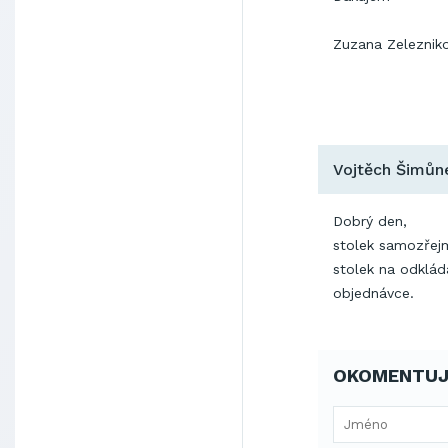
Zuzana Zeleznik
Vojtěch Šimůne
Dobrý den,
stolek samozřej
stolek na odklád
objednávce.
OKOMENTUJ