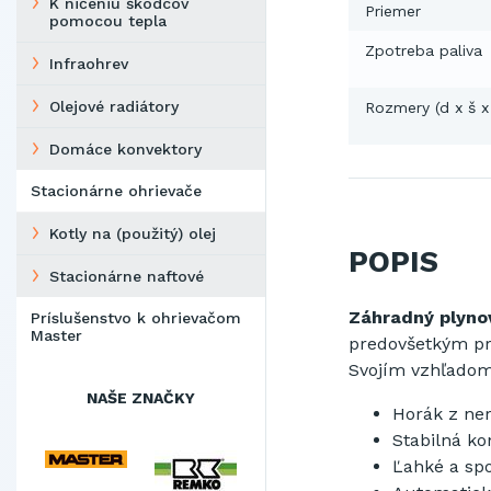
K ničeniu škodcov
Priemer
pomocou tepla
Zpotreba paliva
Infraohrev
Olejové radiátory
Rozmery (d x š x
Domáce konvektory
Stacionárne ohrievače
Kotly na (použitý) olej
POPIS
Stacionárne naftové
Záhradný plyno
Príslušenstvo k ohrievačom
Master
predovšetkým pr
Svojím vzhľadom
NAŠE ZNAČKY
Horák z ner
Stabilná ko
Ľahké a spo