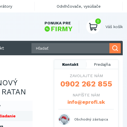
erátory
Odvlhčovače, vysúšače
0
PONUKA PRE
Váš košík
FIRMY
kt
Kontakt
Predajňa
ZAVOLAJTE NÁM
NOVÝ
0902 262 855
 RATAN
NAPÍŠTE NÁM
info@eprofi.sk
y
žiadanie
Obchodný zástupca
ma