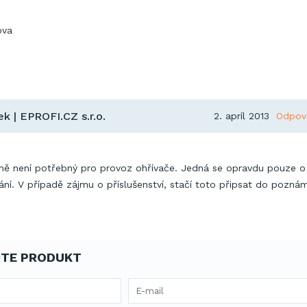
ova
k | EPROFI.CZ s.r.o.
2. apríl 2013
Odpov
mě není potřebný pro provoz ohřívače. Jedná se opravdu pouze o
ání. V případě zájmu o příslušenství, stačí toto připsat do pozná
TE PRODUKT