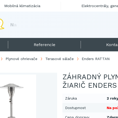
Mobilná klimatizácia
Elektrocentrály, gen
N
a
f
t
o
v
é
o
h
r
i
e
v
a
č
e
p
r
e
s
e
z
ó
n
u
2
0
Referencie
Konta
Plynové ohrievače
Terasové sálače
Enders RATTAN
ZÁHRADNÝ PLY
ŽIARIČ ENDERS
Záruka
2 rok
Dostupnost
Na po
Cena dopravy
Zdar