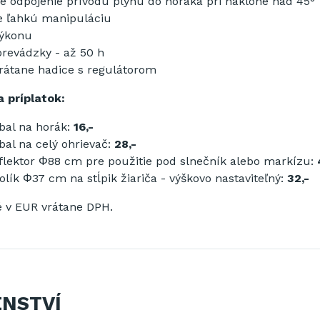
 odpojenie prívodu plynu do horáka pri náklone nad 45°
re ľahkú manipuláciu
výkonu
revádzky - až 50 h
rátane hadice s regulátorom
a príplatok:
bal na horák:
16,-
al na celý ohrievač:
28,-
flektor Φ88 cm pre použitie pod slnečník alebo markízu:
olík Φ37 cm na stĺpik žiariča - výškovo nastaviteľný:
32,-
 v EUR vrátane DPH.
ENSTVÍ