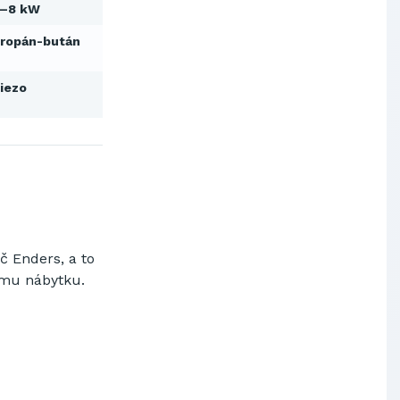
3–8 kW
Výskumný ústav chemických
vlákien, a.s.
ropán-bután
OBAL-SERVIS, a.s. Košice
Prievidzské pekárne a cukrárne
iezo
a.s.
Slovenské elektrárne, a.s.
Dopravný podnik Bratislava, a.s.
Ministerstvo obrany SR
Východoslovenská distribučná,
a.s.
SCHINDLER ESKALÁTORY, s.r.o.
Metrostav Slovakia a.s.
Tatry Mountains Resorts, a.s.
č Enders, a to
ému nábytku.
Výskumný ústav chemických
vlákien, a.s.
OBAL-SERVIS, a.s. Košice
Prievidzské pekárne a cukrárne
a.s.