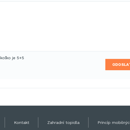
 koľko je 5+5
ODOSLA
Kontakt
Zahradní topidla
Princíp mobilných