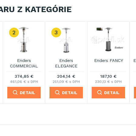
ARU Z KATEGÓRIE
Enders POLO 2.0
Enders SOLID
Enders VULANO
226,80 €
408,93 €
659,45 €
278,97 € s DPH
502,98 € s DPH
811,13 € s DPH
DETAIL
DETAIL
DETAIL