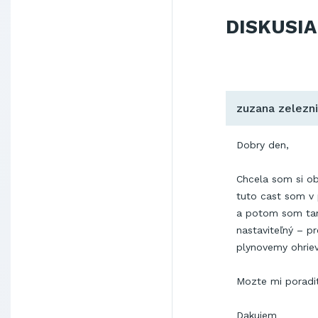
DISKUSIA
zuzana zelezn
Dobry den,
Chcela som si ob
tuto cast som v 
a potom som tam 
nastaviteľný – p
plynovemy ohriev
Mozte mi poradit
Dakujem