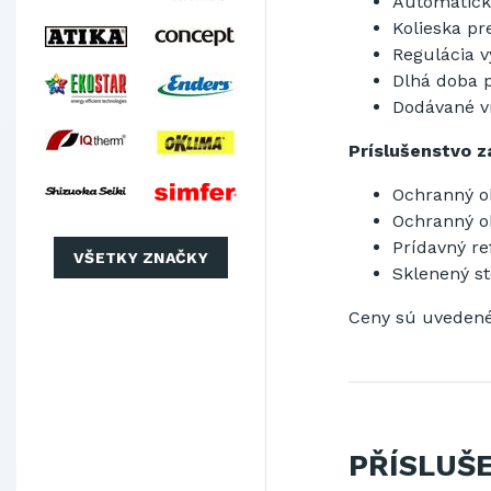
Automatické
Kolieska p
Regulácia 
Dlhá doba p
Dodávané v
Príslušenstvo z
Ochranný o
Ochranný ob
Prídavný re
VŠETKY ZNAČKY
Sklenený st
Ceny sú uvedené
PŘÍSLUŠ