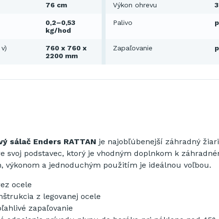
76 cm
Výkon ohrevu
0,2–0,53
Palivo
p
kg/hod
 v)
760 x 760 x
Zapaľovanie
p
2200 mm
vý sálač Enders RATTAN
je najobľúbenejší záhradný žiari
e svoj podstavec, ktorý je vhodným doplnkom k záhradn
, výkonom a jednoduchým použitím je ideálnou voľbou.
ez ocele
nštrukcia z legovanej ocele
ľahlivé zapaľovanie