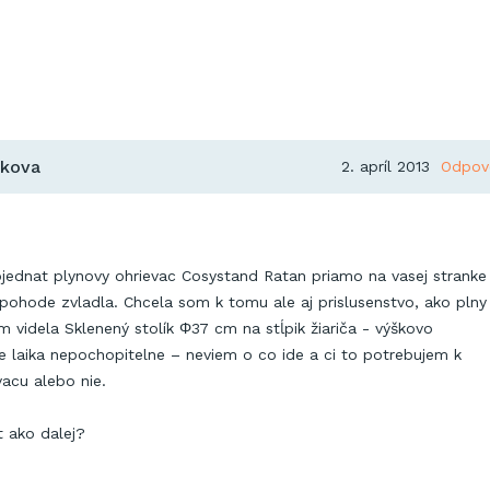
ikova
2. apríl 2013
Odpov
jednat plynovy ohrievac Cosystand Ratan priamo na vasej stranke
pohode zvladla. Chcela som k tomu ale aj prislusenstvo, ako plny 
videla Sklenený stolík Φ37 cm na stĺpik žiariča - výškovo
re laika nepochopitelne – neviem o co ide a ci to potrebujem k
acu alebo nie.
 ako dalej?