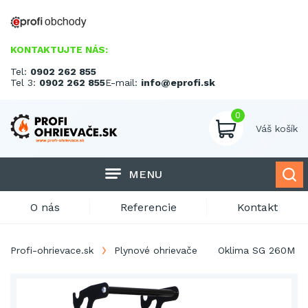
KONTAKTUJTE NÁS:
Tel:
0902 262 855
Tel 3:
0902 262 855
E-mail:
info@eprofi.sk
0
Váš košík
MENU
O nás
Referencie
Kontakt
Profi-ohrievace.sk
Plynové ohrievače
Oklima SG 260M