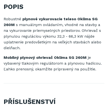
POPIS
Robustné
plynové
vykurovacie teleso
Oklima
SG
260M
s
manuálnym
ovládaním
, vhodné
na
stavby
a
na
vykurovanie
priemyselných
priestorov
. Ohrievač
s
plynulou
reguláciou výkonu
32,3
-
66,3
kW
nájde
uplatnenie
predovšetkým
na
veľkých stavbách alebo
dielňach.
Mobilný
plynový
ohrievač
Oklima
SG
260M
je
vybavený
tlakovým
regulátorom
a
plynovou
hadicou
.
Ľahko
prenosný,
okamžite
pripravený
na použitie.
PŘÍSLUŠENSTVÍ