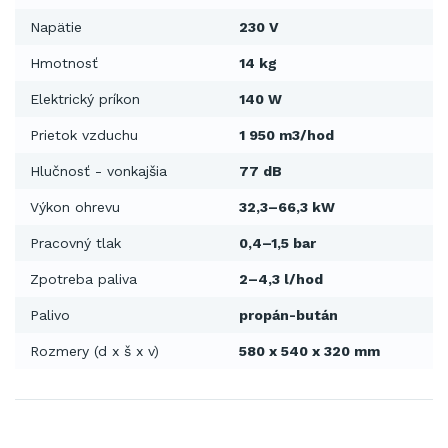
Napätie
230 V
Hmotnosť
14 kg
Elektrický príkon
140 W
Prietok vzduchu
1 950 m3/hod
Hlučnosť - vonkajšia
77 dB
Výkon ohrevu
32,3–66,3 kW
Pracovný tlak
0,4–1,5 bar
Zpotreba paliva
2–4,3 l/hod
Palivo
propán-bután
Rozmery (d x š x v)
580 x 540 x 320 mm