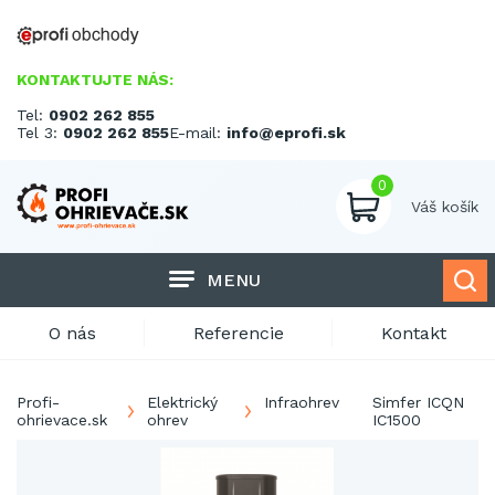
KONTAKTUJTE NÁS:
Tel:
0902 262 855
Tel 3:
0902 262 855
E-mail:
info@eprofi.sk
0
Váš košík
MENU
O nás
Referencie
Kontakt
Profi-
Elektrický
Infraohrev
Simfer ICQN
ohrievace.sk
ohrev
IC1500