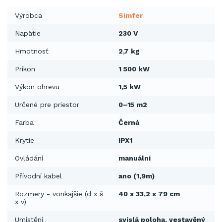
Výrobca
Simfer
Napätie
230 V
Hmotnosť
2,7 kg
Príkon
1 500 kW
Výkon ohrevu
1,5 kW
Určené pre priestor
0–15 m2
Farba
Černá
Krytie
IPX1
Ovládání
manuální
Přívodní kabel
ano (1,9m)
Rozmery - vonkajšie (d x š
40 x 33,2 x 79 cm
x v)
Umístění
svislá poloha, vestavěný