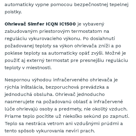
automaticky vypne pomocou bezpečnostnej tepelnej
poistky.
Ohrievač Simfer ICQN IC1500
je vybavený
zabudovaným priestorovým termostatom na
reguláciu vykurovacieho výkonu. Po dosiahnutí
požadovanej teploty sa výkon ohrievača zníži a po
poklese teploty sa automaticky opäť zvýši. Možné je
použiť aj externý termostat pre presnejšiu reguláciu
teploty v miestnosti.
Nespornou výhodou infračerveného ohrievača je
rýchla inštalácia, bezporuchová prevádzka a
jednoduchá obsluha. Ohrievač jednoducho
nasmerujete na požadovanú oblasť a infračervené
lúče ohrievajú osoby a predmety, nie okolitý vzduch.
Priame teplo pocítite už niekoľko sekúnd po zapnutí.
Teplo sa nestráca vetrom ani vzdušnými prúdmi a
tento spôsob vykurovania nevíri prach.