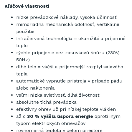
Kľúčové vlastnosti
nízke prevádzkové náklady, vysoká účinnosť
mimoriadna mechanická odolnosť, vertikálne
použitie
infračervená technológia = okamžité a príjemné
teplo
rýchle pripojenie cez zásuvkovú šnúru (230V,
50Hz)
dlhé telo = väčší a príjemnejší rozptyl sálavého
tepla
automatické vypnutie prístroja v prípade pádu
alebo naklonenia
veľmi nízka svietivosť, dlhá životnosť
absolútne tichá prevádzka
efektívny ohrev už pri nízkej teplote vlákien
až o
30 % vyššia
úspora energie
oproti iným
typom elektrických ohrievačov
rovnomerná teplota v celom priestore