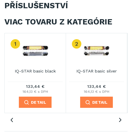
PŘÍSLUŠENSTVÍ
VIAC TOVARU Z KATEGÓRIE
3
r
IQ-STAR black
IQ-STAR BOLA 2000W
Black
170,23 €
166,82 €
209,38 € s DPH
205,19 € s DPH
DETAIL
DETAIL